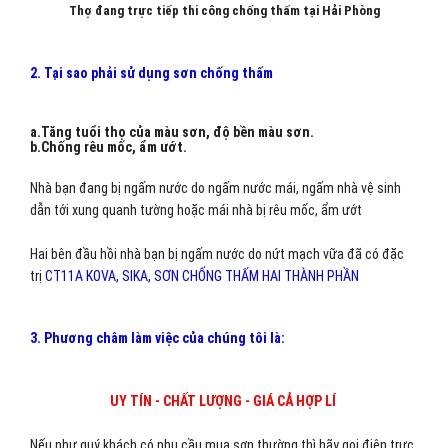
Thợ đang trực tiếp thi công chống thấm tại Hải Phòng
2. Tại sao phải sử dụng sơn chống thấm
a.Tăng tuổi thọ của màu sơn, độ bền màu sơn.
b.Chống rêu mốc, ẩm ướt.
Nhà bạn đang bị ngấm nước do ngấm nước mái, ngấm nhà vệ sinh
dẫn tới xung quanh tường hoặc mái nhà bị rêu mốc, ẩm ướt
Hai bên đầu hồi nhà bạn bị ngấm nước do nứt mạch vữa đã có đặc
trị
CT11A KOVA, SIKA, SƠN CHỐNG THẤM HAI THÀNH PHẦN
3. Phương châm làm việc của chúng tôi là:
UY TÍN - CHẤT LƯỢNG - GIÁ CẢ HỢP LÍ
Nếu như quý khách có nhu cầu mua sơn thường thì hãy gọi điện trực