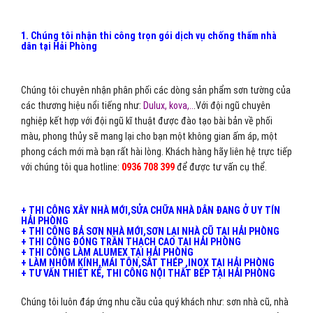
1. Chúng tôi nhận thi công trọn gói dịch vụ chống thấm nhà
dân tại Hải Phòng
Chúng tôi chuyên nhận phân phối các dòng sản phẩm sơn tường của
các thương hiệu nổi tiếng như:
Dulux, kova,..
.Với đội ngũ chuyên
nghiệp kết hợp với đội ngũ kĩ thuật được đào tạo bài bản về phối
màu, phong thủy sẽ mang lại cho bạn một không gian ấm áp, một
phong cách mới mà bạn rất hài lòng. Khách hàng hãy liên hệ trực tiếp
với chúng tôi qua hotline:
0936 708 399
để được tư vấn cụ thể.
+ THI CÔNG XÂY NHÀ MỚI,SỬA CHỮA NHÀ DÂN ĐANG Ở UY TÍN
HẢI PHÒNG
+ THI CÔNG BẢ SƠN NHÀ MỚI,SƠN LẠI NHÀ CŨ TẠI HẢI PHÒNG
+ THI CÔNG ĐÓNG TRẦN THẠCH CAO TẠI HẢI PHÒNG
+ THI CÔNG LÀM ALUMEX TẠI HẢI PHÒNG
+ LÀM NHÔM KÍNH,MÁI TÔN,SẮT THÉP ,INOX TẠI HẢI PHÒNG
+ TƯ VẤN THIẾT KẾ, THI CÔNG NỘI THẤT BẾP TẠI HẢI PHÒNG
Chúng tôi luôn đáp ứng nhu cầu của quý khách như: sơn nhà cũ, nhà