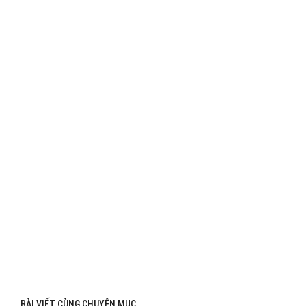
BÀI VIẾT CÙNG CHUYÊN MỤC